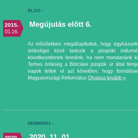
BLOG ›
Megújulás előtt 6.
2015.
01.16.
Az előzőekben megállapítottuk, hogy egyházunk 
örökségei közé tartozik a püspöki intézm
következetlenek lennénk, ha nem mondanánk ki:
Terhes örökség a Bölcskei püspök úr által fémj
napok teltek el azt követően, hogy formáli
Magyarországi Református
Olvassa tovább »
NEMMIND1 ›
2020. 11. 01.
2020.