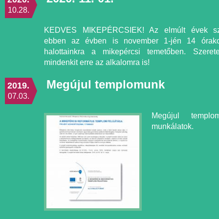
10.28.
KEDVES MIKEPÉRCSIEK! Az elmúlt évek szo
ebben az évben is november 1-jén 14 órak
halottainkra a mikepércsi temetőben. Szeret
mindenkit erre az alkalomra is!
Megújul templomunk
2019.
07.03.
Megújul templo
munkálatok.