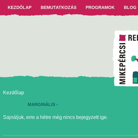
KEZDŐLAP
BEMUTATKOZÁS
PROGRAMOK
BLOG
Kezdőlap
MARGINÁLIS ›
Sajnáljuk, erre a hétre még nincs bejegyzett ige.