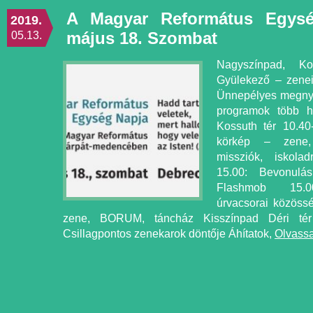
A Magyar Református Egysé
2019.
május 18. Szombat
05.13.
Nagyszínpad, Ko
Gyülekező – zenei
Ünnepélyes megnyi
programok több h
Kossuth tér 10.40
körkép – zene, 
missziók, iskola
15.00: Bevonulás
Flashmob 15.00-
úrvacsorai közöss
zene, BORUM, táncház Kisszínpad Déri tér 
Csillagpontos zenekarok döntője Áhítatok,
Olvassa